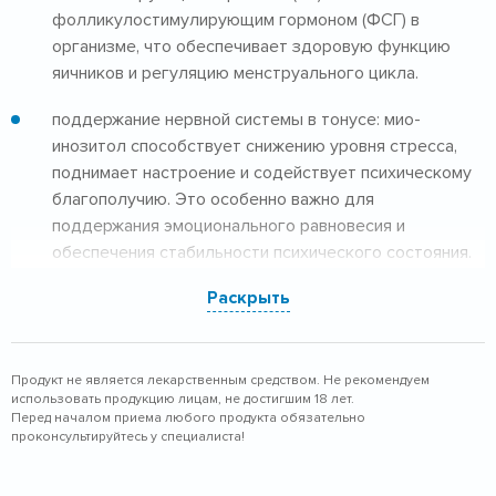
фолликулостимулирующим гормоном (ФСГ) в
организме, что обеспечивает здоровую функцию
яичников и регуляцию менструального цикла.
поддержание нервной системы в тонусе: мио-
инозитол способствует снижению уровня стресса,
поднимает настроение и содействует психическому
благополучию. Это особенно важно для
поддержания эмоционального равновесия и
обеспечения стабильности психического состояния.
Раскрыть
поддержание здоровья кожи: инозитол активно
участвует в процессе образования клеток,
способствуя улучшению текстуры кожи и снижению
воспалительных процессов. Это способствует
Продукт не является лекарственным средством. Не рекомендуем
использовать продукцию лицам, не достигшим 18 лет.
созданию более здорового и упругого кожного
Перед началом приема любого продукта обязательно
покрова.
проконсультируйтесь у специалиста!