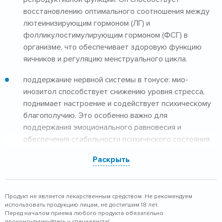
восстановлению оптимального соотношения между
лютеинизирующим гормоном (ЛГ) и
фолликулостимулирующим гормоном (ФСГ) в
организме, что обеспечивает здоровую функцию
яичников и регуляцию менструального цикла.
поддержание нервной системы в тонусе: мио-
инозитол способствует снижению уровня стресса,
поднимает настроение и содействует психическому
благополучию. Это особенно важно для
поддержания эмоционального равновесия и
обеспечения стабильности психического состояния.
Раскрыть
поддержание здоровья кожи: инозитол активно
участвует в процессе образования клеток,
способствуя улучшению текстуры кожи и снижению
воспалительных процессов. Это способствует
Продукт не является лекарственным средством. Не рекомендуем
использовать продукцию лицам, не достигшим 18 лет.
созданию более здорового и упругого кожного
Перед началом приема любого продукта обязательно
покрова.
проконсультируйтесь у специалиста!