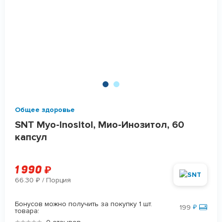
Общее здоровье
SNT Myo-Inositol, Мио-Инозитол, 60
капсул
1 990
₽
66.30
/ Порция
₽
Бонусов можно получить за покупку 1 шт.
199
₽
товара: