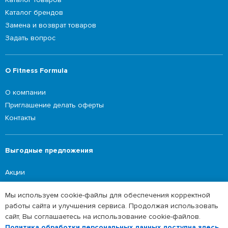
Каталог брендов
Замена и возврат товаров
Задать вопрос
О Fitness Formula
О компании
Приглашение делать оферты
Контакты
Выгодные предложения
Акции
Мы используем cookie-файлы для обеспечения корректной
работы сайта и улучшения сервиса. Продолжая использовать
©2026 Fitness Formula
сайт, Вы соглашаетесь на использование cookie-файлов.
Политика обработки персональных данных
Политика обработки персональных данных доступна здесь
.