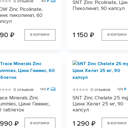
0 отзывов
80
₽
SNT Zinc Picolinate, Ци
Пиколинат, 90 капсул
OW Zinc Picolinate,
инк пиколинат, 60
апсул
990
1 150
₽
₽
В КОРЗИНУ
В КОРЗИНУ
0 отзывов
0 отзывов
140
₽
129
₽
ace Minerals Zinc
SNT Zinc Chelate 25 mg
ummies, Цинк Гаммис,
Цинк Хелат 25 мг, 90
0 таблеток
капсул
 990
1 290
₽
₽
В КОРЗИНУ
В КОРЗИНУ