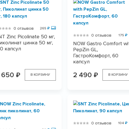
0 отзывов
265
₽
0 отзывов
175
₽
T Zinc Picolinate 50 мг,
иколинат цинка 50 мг,
NOW Gastro Comfort wi
80 капсул
PepZin GL,
ГастроКомфорт, 60
капсул
 650
2 490
₽
₽
В КОРЗИНУ
В КОРЗИНУ
0 отзывов
104
₽