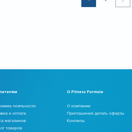
пателям
О Fitness Formula
рамма лояльности
О компании
авка и оплата
Приглашение делать оферты
са магазинов
Контакты
лог товаров