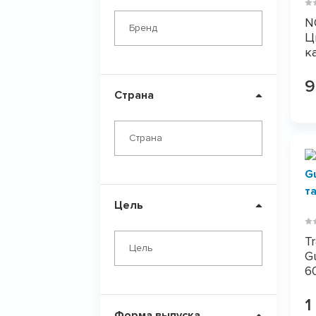
N
Бренд
Ц
к
Страна
Страна
Цель
Tr
Цель
G
6
1
Форма выпуска