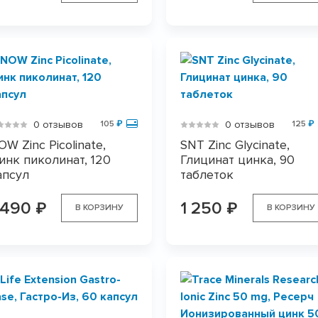
0 отзывов
0 отзывов
105
₽
125
₽
OW Zinc Picolinate,
SNT Zinc Glycinate,
инк пиколинат, 120
Глицинат цинка, 90
апсул
таблеток
 490
1 250
₽
₽
В КОРЗИНУ
В КОРЗИНУ