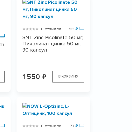
0 отзывов
155
₽
SNT Zinc Picolinate 50 мг,
Пиколинат цинка 50 мг,
th
90 капсул
1 550
₽
В КОРЗИНУ
0 отзывов
77
₽