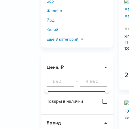
Бор
Железо
Йод
Калий
SN
Кальций
Еще 8 категорий
П
1
Магний
Медь
Цена, ₽
ПОКАЗАТЬ
0
Минеральный комплекс
2
Селен
-
Серебро
Хром
Товары в наличии
Цинк
Бренд