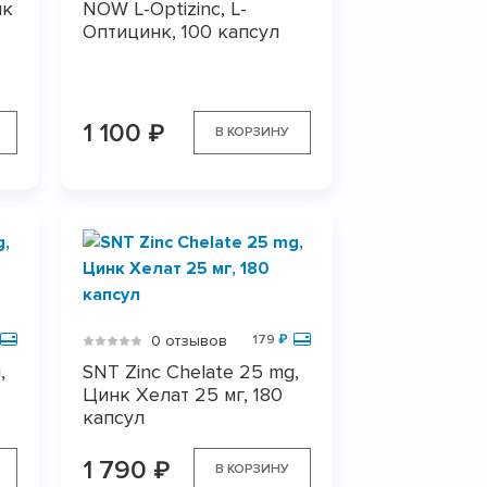
нк
NOW L-Optizinc, L-
Оптицинк, 100 капсул
1 100
₽
В КОРЗИНУ
0 отзывов
179
₽
,
SNT Zinc Chelate 25 mg,
Цинк Хелат 25 мг, 180
капсул
1 790
₽
В КОРЗИНУ