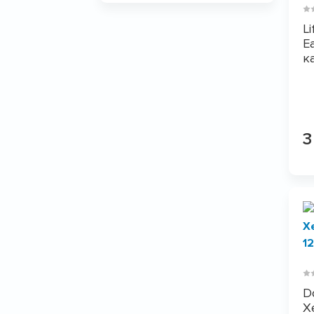
Li
E
к
3
D
Х