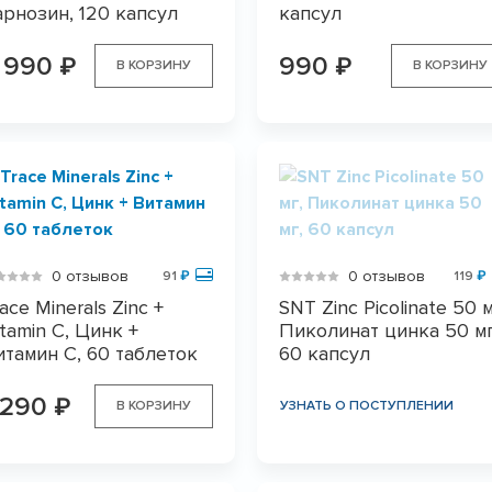
арнозин, 120 капсул
капсул
 990
990
₽
₽
В КОРЗИНУ
В КОРЗИНУ
0 отзывов
0 отзывов
91
₽
119
₽
ace Minerals Zinc +
SNT Zinc Picolinate 50 м
itamin C, Цинк +
Пиколинат цинка 50 мг
итамин С, 60 таблеток
60 капсул
 290
₽
В КОРЗИНУ
УЗНАТЬ О ПОСТУПЛЕНИИ