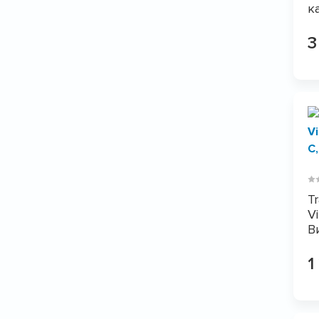
к
3
Tr
V
В
1