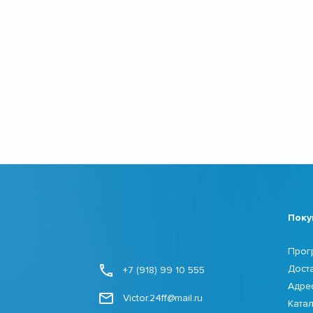
Поку
Прог
Дост
+7 (918) 99 10 555
Адре
Victor.24ff@mail.ru
Ката