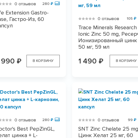
0 отзывов
280
₽
fe Extension Gastro-
ase, Гастро-Из, 60
0 отзывов
105
₽
апсул
Trace Minerals Research
Ionic Zinc 50 mg, Ресер
Ионизированный цинк
50 мг, 59 мл
 990
1 490
₽
₽
В КОРЗИНУ
В КОРЗИНУ
0 отзывов
0 отзывов
280
₽
99
₽
octor's Best PepZinGL,
SNT Zinc Chelate 25 mg
елат цинка + L-
Цинк Хелат 25 мг, 60