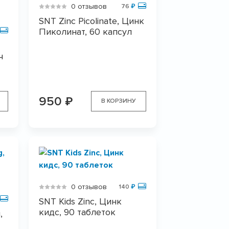
0 отзывов
76
₽
SNT Zinc Picolinate, Цинк
Пиколинат, 60 капсул
ч
950
₽
В КОРЗИНУ
0 отзывов
140
₽
SNT Kids Zinc, Цинк
кидс, 90 таблеток
,