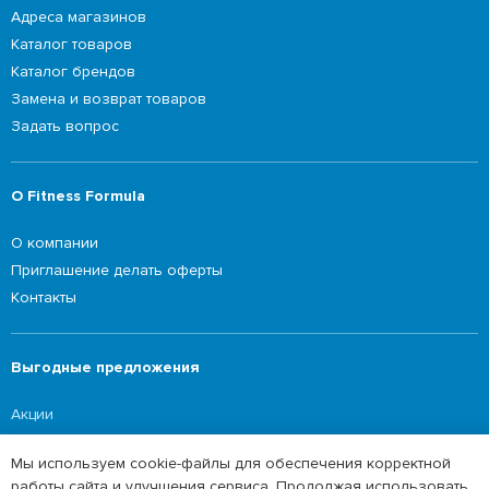
Адреса магазинов
Каталог товаров
Каталог брендов
Замена и возврат товаров
Задать вопрос
О Fitness Formula
О компании
Приглашение делать оферты
Контакты
Выгодные предложения
Акции
Мы используем cookie-файлы для обеспечения корректной
работы сайта и улучшения сервиса. Продолжая использовать
©2026 Fitness Formula