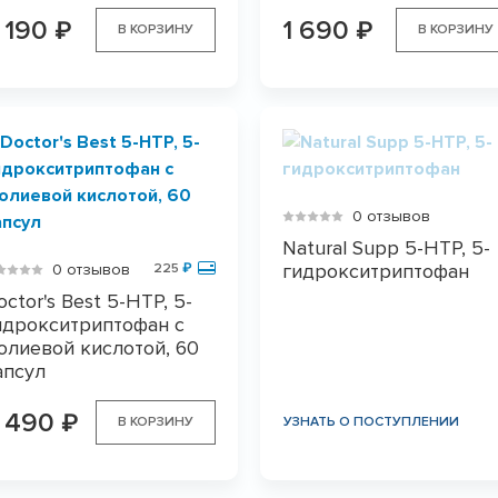
 190
1 690
₽
₽
В КОРЗИНУ
В КОРЗИНУ
0 отзывов
Natural Supp 5-HTP, 5-
гидрокситриптофан
0 отзывов
225
₽
octor's Best 5-HTP, 5-
идрокситриптофан с
олиевой кислотой, 60
апсул
 490
₽
В КОРЗИНУ
УЗНАТЬ О ПОСТУПЛЕНИИ