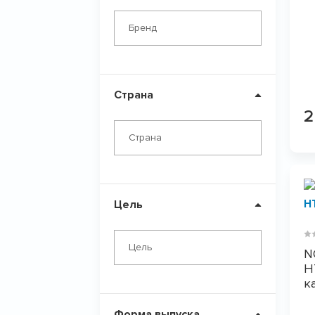
L-Карнитин
Бренд
Страна
2
Страна
Цель
Цель
N
H
к
Форма выпуска