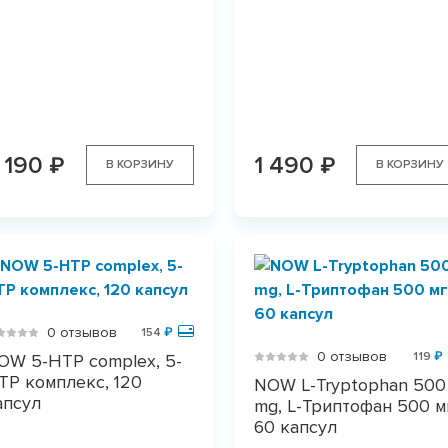
 190
1 490
₽
₽
В КОРЗИНУ
В КОРЗИНУ
0 отзывов
154
₽
0 отзывов
119
₽
OW 5-HTP complex, 5-
TP комплекс, 120
NOW L-Tryptophan 500
апсул
mg, L-Триптофан 500 м
60 капсул