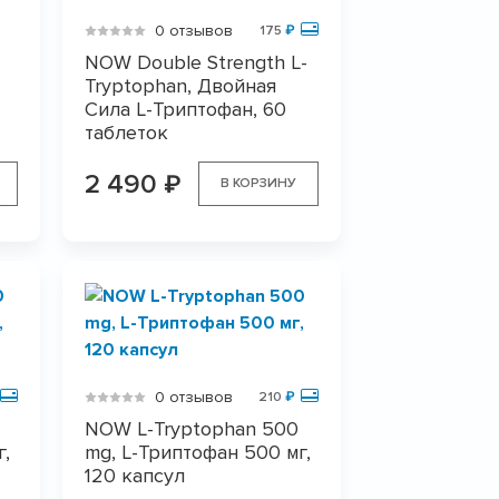
0 отзывов
175
₽
NOW Double Strength L-
Tryptophan, Двойная
Сила L-Триптофан, 60
таблеток
2 490
₽
В КОРЗИНУ
0 отзывов
210
₽
NOW L-Tryptophan 500
г,
mg, L-Триптофан 500 мг,
120 капсул