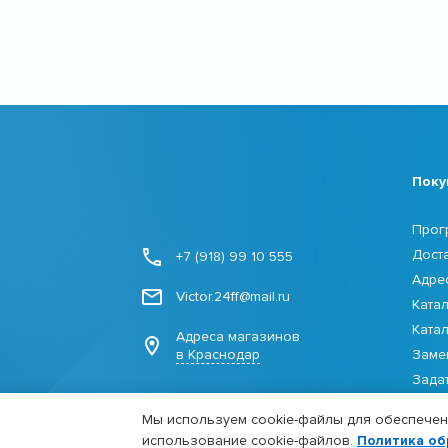
Поку
Прог
Дост
+7 (918) 99 10 555
Адре
Victor.24ff@mail.ru
Ката
Ката
Адреса магазинов
в Краснодар
Заме
Зада
Мы используем cookie-файлы для обеспечени
использование cookie-файлов.
Политика об