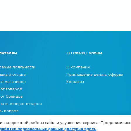
пателям
О Fitness Formula
рамма лояльности
О компании
авка и оплата
Приглашение делать оферты
са магазинов
Контакты
лог товаров
лог брендов
на и возврат товаров
ть вопрос
я корректной работы сайта и улучшения сервиса. Продолжая исп
работки персональных данных доступна здесь
.