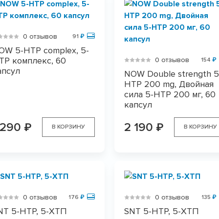
0 отзывов
91
₽
OW 5-HTP complex, 5-
TP комплекс, 60
0 отзывов
154
₽
апсул
NOW Double strength 5
HTP 200 mg, Двойная
сила 5-HTP 200 мг, 60
капсул
 290
2 190
₽
₽
В КОРЗИНУ
В КОРЗИНУ
0 отзывов
0 отзывов
176
₽
135
₽
NT 5-HTP, 5-ХТП
SNT 5-HTP, 5-ХТП