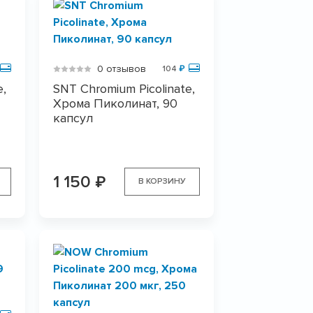
0 отзывов
104
₽
e,
SNT Chromium Picolinate,
Хрома Пиколинат, 90
капсул
1 150
₽
В КОРЗИНУ