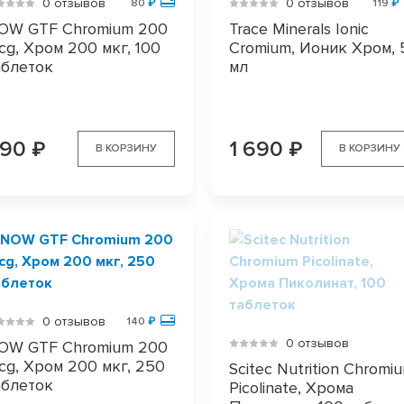
0 отзывов
0 отзывов
80
₽
119
₽
OW GTF Chromium 200
Trace Minerals Ionic
cg, Хром 200 мкг, 100
Cromium, Ионик Хром, 
аблеток
мл
990
1 690
₽
₽
В КОРЗИНУ
В КОРЗИНУ
0 отзывов
140
₽
0 отзывов
OW GTF Chromium 200
cg, Хром 200 мкг, 250
Scitec Nutrition Chromi
аблеток
Picolinate, Хрома