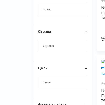
N
Бренд
m
т
Страна
Страна
Цель
Цель
N
m
т
Форма выпуска