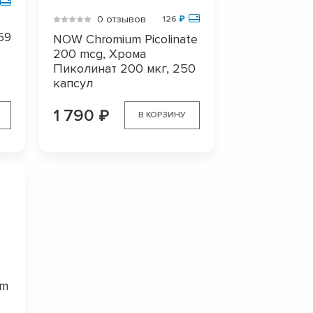
0 отзывов
126
₽
59
NOW Chromium Picolinate
200 mcg, Хрома
Пиколинат 200 мкг, 250
капсул
1 790
₽
В КОРЗИНУ
um