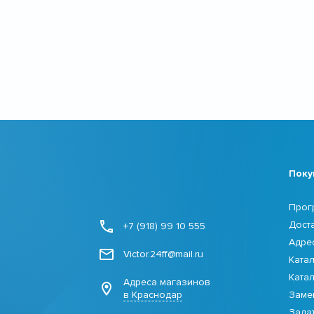
Поку
Прог
Дост
+7 (918) 99 10 555
Адре
Victor.24ff@mail.ru
Ката
Ката
Адреса магазинов
в Краснодар
Заме
Зада