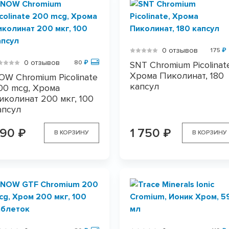
0 отзывов
175
₽
0 отзывов
80
₽
SNT Chromium Picolinat
Хрома Пиколинат, 180
OW Chromium Picolinate
капсул
00 mcg, Хрома
иколинат 200 мкг, 100
апсул
990
1 750
₽
₽
В КОРЗИНУ
В КОРЗИНУ