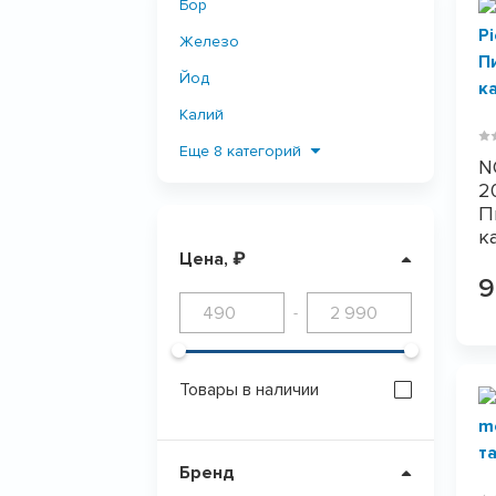
Бор
Железо
Йод
Калий
Кальций
Еще 8 категорий
N
Магний
2
П
Медь
к
Цена, ₽
ПОКАЗАТЬ
0
Минеральный комплекс
Селен
-
Серебро
Хром
Товары в наличии
Цинк
Бренд