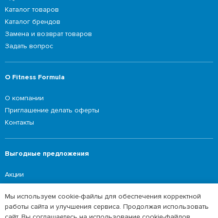
Каталог товаров
Каталог брендов
Замена и возврат товаров
Задать вопрос
О Fitness Formula
О компании
Приглашение делать оферты
Контакты
Выгодные предложения
Акции
Мы используем cookie-файлы для обеспечения корректной
работы сайта и улучшения сервиса. Продолжая использовать
©2026 Fitness Formula
сайт, Вы соглашаетесь на использование cookie-файлов.