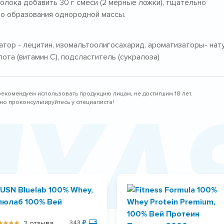
лока добавить 30 г смеси (2 мерные ложки), тщательно
до образования однородной массы.
тор - лецитин, изомальтоолигосахарид, ароматизаторы- нату
лота (витамин С), подсластитель (сукралоза)
рекомендуем использовать продукцию лицам, не достигшим 18 лет.
пул
о проконсультируйтесь у специалиста!
2 отзыва
343
₽