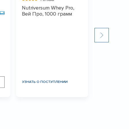
Nutriversum Whey Pro,
Вей Про, 1000 грамм
1 отз
USN Bluelab
Блюлаб 100
9 690
₽
УЗНАТЬ О ПОСТУПЛЕНИИ