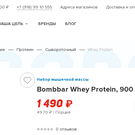
000
+7 (918) 99 10 555
Адреса магазинов
Доставка и оп
₽
ВАША ЦЕЛЬ
БРЕНДЫ
БЛОГ
вор
ние
Протеин
Сывороточный
Whey Protein
Набор мышечной массы
Bombbar Whey Protein, 900 
1 490
₽
49.70
/ Порция
₽
0 отзывов