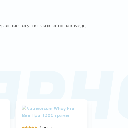
ральные, загустители (ксантовая камедь,
ярн
1 отзыв