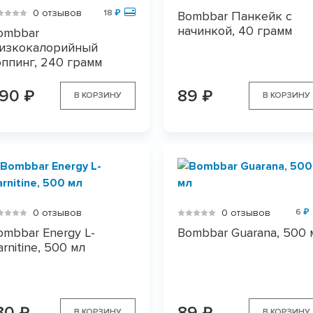
0 отзывов
18
₽
Bombbar Панкейк с
начинкой, 40 грамм
ombbar
изкокалорийный
оппинг, 240 грамм
290
89
₽
₽
В КОРЗИНУ
В КОРЗИНУ
0 отзывов
0 отзывов
6
₽
ombbar Energy L-
Bombbar Guarana, 500 
arnitine, 500 мл
30
89
₽
₽
В КОРЗИНУ
В КОРЗИНУ