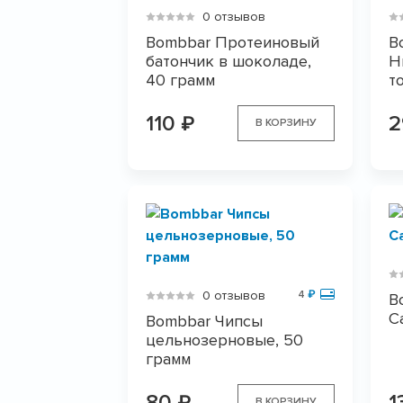
0 отзывов
Bombbar Протеиновый
B
батончик в шоколаде,
Н
40 грамм
т
110
₽
В КОРЗИНУ
0 отзывов
4
₽
B
C
Bombbar Чипсы
цельнозерновые, 50
грамм
80
1
₽
В КОРЗИНУ