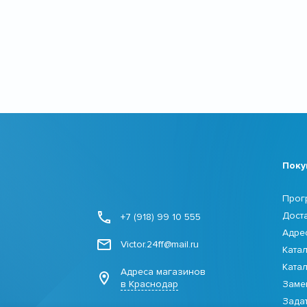
Поку
Прог
Дост
+7 (918) 99 10 555
Адре
Victor.24ff@mail.ru
Ката
Ката
Адреса магазинов
в Краснодар
Заме
Зада