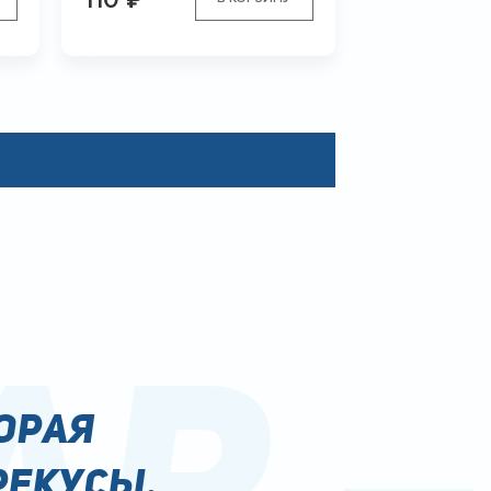
r –
орая
рекусы.