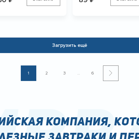
Загрузить ещё
1
2
3
...
6
bba
сийская компания, кот
лезные завтраки и пе