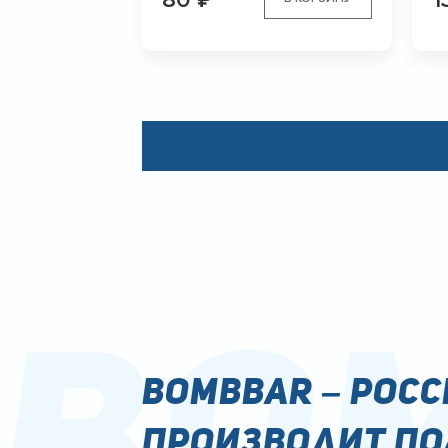
Bom
Bombbar – рос
производит по