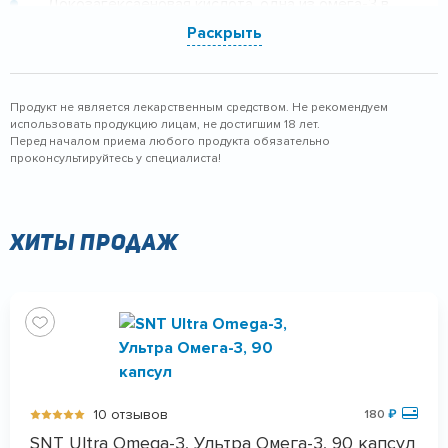
Докозагексаеновая кислота, одна из омега-3 в
составе данной БАД, влияет на клетки мозга,
Раскрыть
укрепляя их оболочку. Это не только улучшает
память и внимательность, но и является
профилактикой болезни Альцгеймера.
Продукт не является лекарственным средством. Не рекомендуем
использовать продукцию лицам, не достигшим 18 лет.
Регулярное употребление добавки в умеренных
Перед началом приема любого продукта обязательно
проконсультируйтесь у специалиста!
количествах улучшает состояние кожи, укрепляет
ногти и делает волосы блестящими.
Хиты продаж
10 отзывов
180
₽
SNT Ultra Omega-3, Ультра Омега-3, 90 капсул