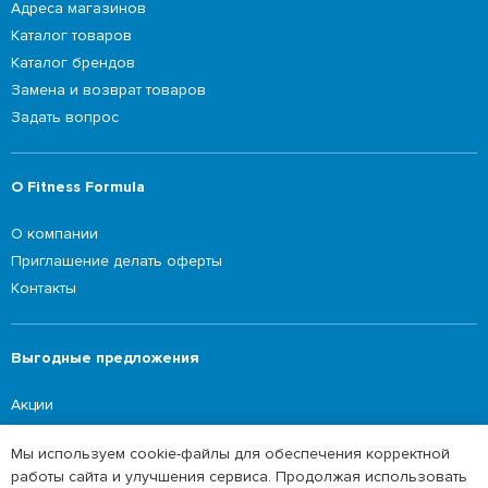
Адреса магазинов
Каталог товаров
Каталог брендов
Замена и возврат товаров
Задать вопрос
О Fitness Formula
О компании
Приглашение делать оферты
Контакты
Выгодные предложения
Акции
Мы используем cookie-файлы для обеспечения корректной
работы сайта и улучшения сервиса. Продолжая использовать
©2026 Fitness Formula