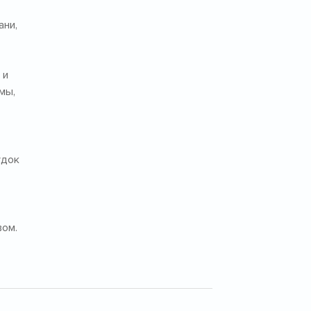
ани,
 и
мы,
удок
вом.