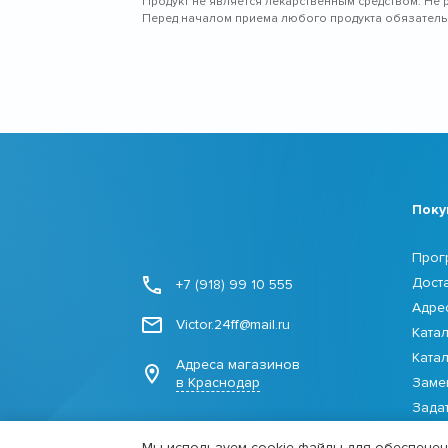
Продукт не является лекарственным средством. Не 
Перед началом приема любого продукта обязательн
Поку
Прог
Дост
+7 (918) 99 10 555
Адре
Victor.24ff@mail.ru
Ката
Ката
Адреса магазинов
в Краснодар
Заме
Зада
Мы используем cookie-файлы для обеспечени