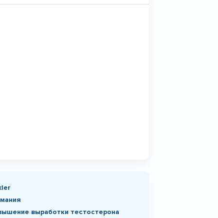
ler
рмания
вышение выработки тестостерона