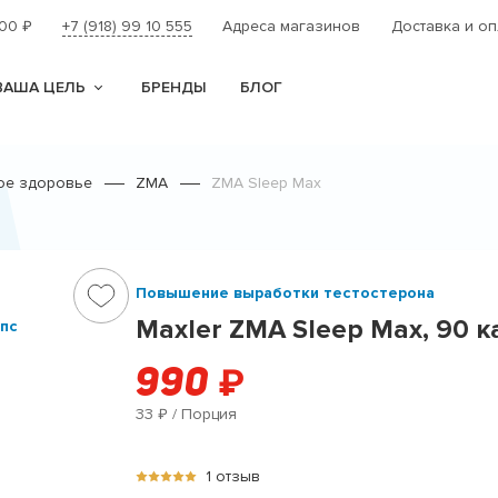
000
+7 (918) 99 10 555
Адреса магазинов
Доставка и оп
₽
ВАША ЦЕЛЬ
БРЕНДЫ
БЛОГ
A
ое здоровье
ZMA
ZMA Sleep Max
Повышение выработки тестостерона
Maxler ZMA Sleep Max, 90 к
990
₽
33
/ Порция
₽
1 отзыв