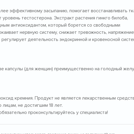
лее эффективному засыпанию, помогает восстанавливать тк
 уровень тестостерона. Экстракт растения гинкго билоба,
щным антиоксидантом, который борется со свободными
окаивает нервную систему, снижает тревожность, напряжение
x регулирует деятельность эндокринной и кровеносной систе
две капсулы (для женщин) преимущественно на голодный жел
иоксид кремния.
Продукт не является лекарственным средст
лицам, не достигшим 18 лет.
бязательно проконсультируйтесь у специалиста!