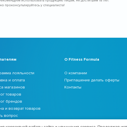
рекомендуем использовать продукцию лицам, не достигшим 18 лет.
о проконсультируйтесь у специалиста!
пателям
О Fitness Formula
рамма лояльности
О компании
авка и оплата
Приглашение делать оферты
са магазинов
Контакты
лог товаров
лог брендов
на и возврат товаров
ть вопрос
я корректной работы сайта и улучшения сервиса. Продолжая исп