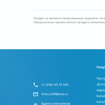
Продукт не является лекарственным средством. Не 
Перед началом приема любого продукта обязательн
Поку
Прог
Дост
+7 (918) 99 10 555
Адре
Victor.24ff@mail.ru
Ката
Ката
Адреса магазинов