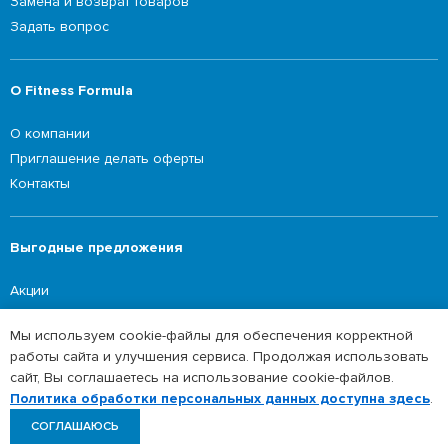
Замена и возврат товаров
Задать вопрос
О Fitness Formula
О компании
Приглашение делать оферты
Контакты
Выгодные предложения
Акции
Мы используем cookie-файлы для обеспечения корректной
работы сайта и улучшения сервиса. Продолжая использовать
©2026 Fitness Formula
сайт, Вы соглашаетесь на использование cookie-файлов.
Политика обработки персональных данных
Политика обработки персональных данных доступна здесь
.
СОГЛАШАЮСЬ