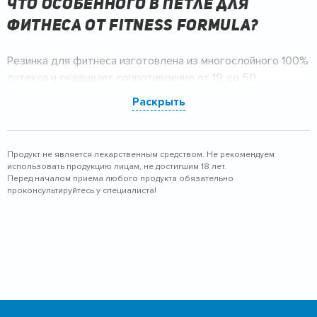
Что особенного в петле для
фитнеса от FITNESS FORMULA?
Резинка для фитнеса изготовлена из многослойного 100%
латекса и оказывает сопротивление от 19 до 50
килограмм. При этом она имеет невероятно компактные
Раскрыть
размеры и малый вес. Резинка с легкостью заменит вам
дополнительные гири и переведен ваши тренировки на
новый уровень.
Продукт не является лекарственным средством. Не рекомендуем
использовать продукцию лицам, не достигшим 18 лет.
Перед началом приема любого продукта обязательно
проконсультируйтесь у специалиста!