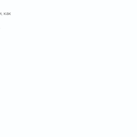
, как
е