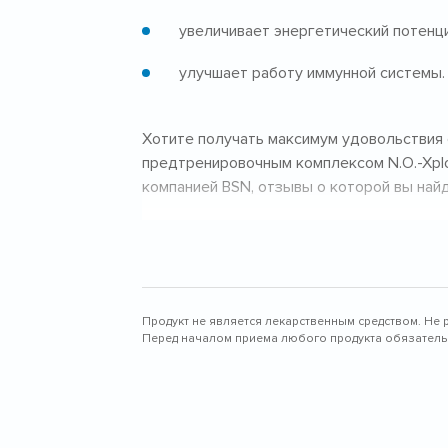
увеличивает энергетический потенц
улучшает работу иммунной системы.
Хотите получать максимум удовольствия 
предтренировочным комплексом N.O.-Xplo
компанией BSN, отзывы о которой вы найд
Почему профе
SYNTHA-6 EDGE 
Продукт не является лекарственным средством. Не 
Перед началом приема любого продукта обязательн
SYNTHA-6 EDGE – это первоклассный мно
качества. В основу его формулы положен
прошедший многоуровневую очистку. Рез
количеством калорий, жиров и углеводов.
аминокислотным профилем, и просто неве