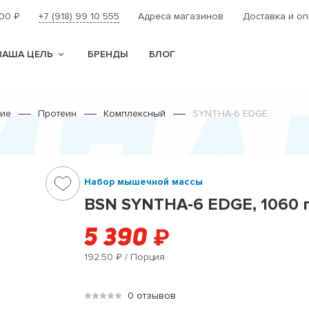
000
+7 (918) 99 10 555
Адреса магазинов
Доставка и оп
₽
ВАША ЦЕЛЬ
БРЕНДЫ
БЛОГ
мпл
ние
Протеин
Комплексный
SYNTHA-6 EDGE
Набор мышечной массы
BSN SYNTHA-6 EDGE, 1060 
5 390
₽
192.50
/ Порция
₽
0 отзывов