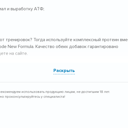
иал и выработку АТФ;
от тренировок? Тогда используйте комплексный протеин вме
de New Formula. Качество обеих добавок гарантировано
ете на сайте.
ссионалы рекомендую
Раскрыть
от BSN?
рекомендуем использовать продукцию лицам, не достигшим 18 лет.
о проконсультируйтесь у специалиста!
гокомпонентный протеин, изготовленный из сырья премиум
 молочный, сывороточный, мицеллярный и казеиновый белок,
ультатом стал концентрированный продукт с минимальным
 В каждой порции вас ожидает целых 24 грамма белка, с бог
роятно долгая подпитка мышц. Более того, этот протеин про