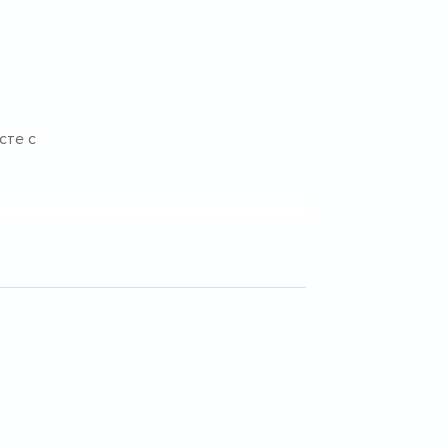
сте с
т
атым
ст в