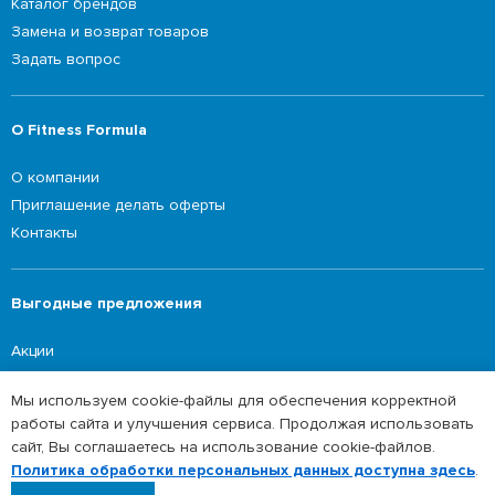
Каталог брендов
Замена и возврат товаров
Задать вопрос
О Fitness Formula
О компании
Приглашение делать оферты
Контакты
Выгодные предложения
Акции
Мы используем cookie-файлы для обеспечения корректной
работы сайта и улучшения сервиса. Продолжая использовать
©2026 Fitness Formula
сайт, Вы соглашаетесь на использование cookie-файлов.
Политика обработки персональных данных
Политика обработки персональных данных доступна здесь
.