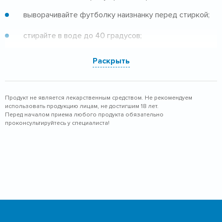
выворачивайте футболку наизнанку перед стиркой;
стирайте в воде до 40 градусов;
используйте качественный порошок для цветной
Раскрыть
одежды;
используйте режимы «быстрой» или «деликатной»
Продукт не является лекарственным средством. Не рекомендуем
стирки;
использовать продукцию лицам, не достигшим 18 лет.
Перед началом приема любого продукта обязательно
старайтесь избегать интенсивного отжима.
проконсультируйтесь у специалиста!
Прибегая к этим простым рекомендациям, у вас не
возникнет проблем с уходом за футболкой.