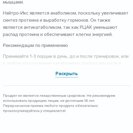
мышцами.
Найтро-Икс является анаболиком, поскольку увеличивает
синтез протеина и выработку гормонов. Он также
является антикатаболиком, так как РЦАК уменьшают
распад протеина и обеспечивают клетки энергией.
Рекомендации по применению
Принимайте 1-3 порции в день, до и после тренировок, или
в любое другое время катаболизма (распад веществ в
организме), как, например, перед сном.
Раскрыть
Ингредиенты
Продукт не является лекарственным средством.
Продукт не является лекарственным средством. Не рекомендуем
Не рекомендуем использовать продукцию лицам, не
использовать продукцию лицам, не достигшим 18 лет.
Перед началом приема любого продукта обязательно
достигшим 18 лет.
проконсультируйтесь у специалиста!
Перед началом приема любого продукта обязательно
проконсультируйтесь у специалиста!