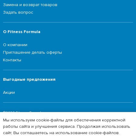
Замена и возврат товаров
Задать вопрос
О Fitness Formula
О компании
Приглашение делать оферты
Контакты
Выгодные предложения
Акции
©2026 Fitness Formula
Мы используем cookie-файлы для обеспечения корректной
Политика обработки персональных данных
работы сайта и улучшения сервиса. Продолжая использовать
сайт, Вы соглашаетесь на использование cookie-файлов.