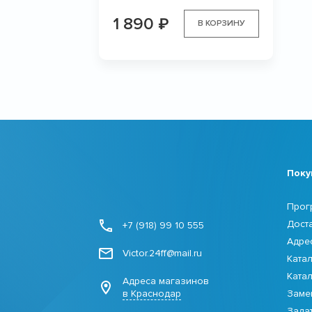
1 890
₽
В КОРЗИНУ
Поку
Прог
Дост
+7 (918) 99 10 555
Адре
Victor.24ff@mail.ru
Ката
Ката
Адреса магазинов
в Краснодар
Заме
Зада