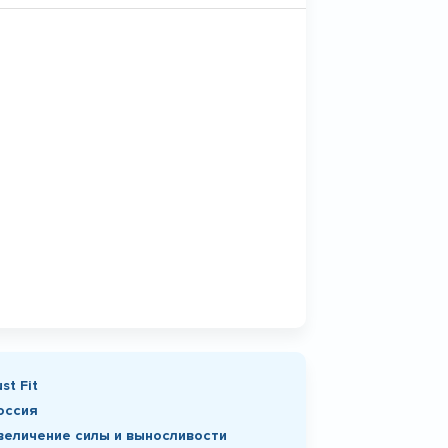
ust Fit
оссия
величение силы и выносливости