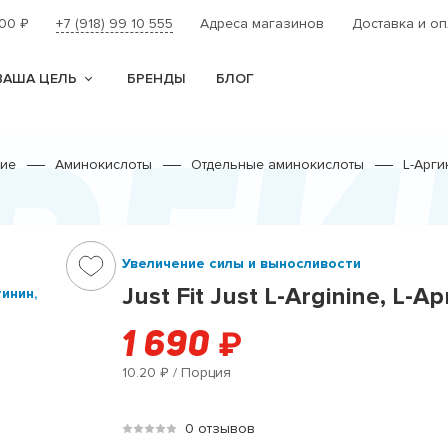
000
+7 (918) 99 10 555
Адреса магазинов
Доставка и оп
₽
ВАША ЦЕЛЬ
БРЕНДЫ
БЛОГ
рги
ние
Аминокислоты
Отдельные аминокислоты
L-Арги
Увеличение силы и выносливости
Just Fit Just L-Arginine, L-
1 690
₽
10.20
/ Порция
₽
0 отзывов