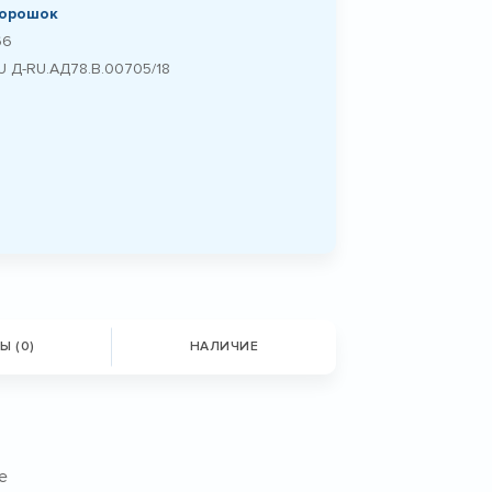
орошок
66
U Д-RU.АД78.B.00705/18
Ы (0)
НАЛИЧИЕ
е