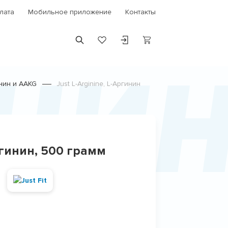
лата
Мобильное приложение
Контакты
нин
нин и AAKG
Just L-Arginine, L-Аргинин
Аргинин, 500 грамм