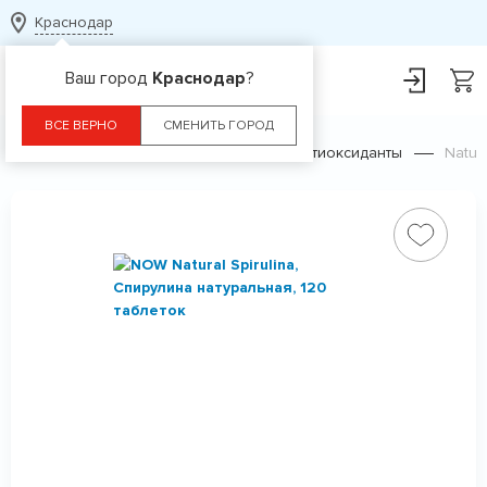
Краснодар
Ваш город
Краснодар
?
ВСЕ ВЕРНО
СМЕНИТЬ ГОРОД
Главная
Каталог
БАДы
Антиоксиданты
Natur