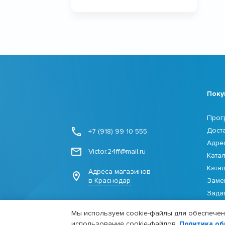
Поку
Прог
Дост
+7 (918) 99 10 555
Адре
Victor.24ff@mail.ru
Ката
Ката
Адреса магазинов
в Краснодар
Заме
Зада
Мы используем cookie-файлы для обеспечени
использование cookie-файлов.
Политика об