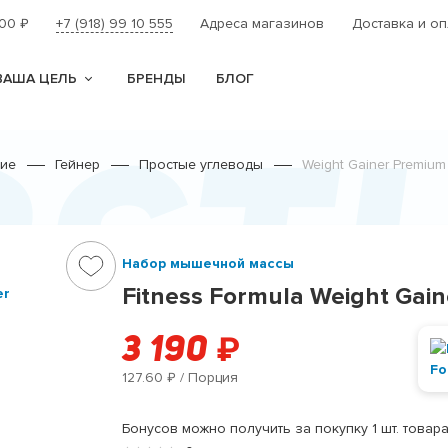
000
+7 (918) 99 10 555
Адреса магазинов
Доставка и оп
₽
ВАША ЦЕЛЬ
БРЕНДЫ
БЛОГ
ост
ние
Гейнер
Простые углеводы
Weight Gainer Premium
Набор мышечной массы
Fitness Formula Weight Gai
3 190
₽
127.60
/ Порция
₽
Бонусов можно получить за покупку 1 шт. товара