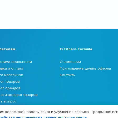
пателям
О Fitness Formula
рамма лояльности
О компании
авка и оплата
Приглашение делать оферты
са магазинов
Контакты
лог товаров
лог брендов
на и возврат товаров
ть вопрос
я корректной работы сайта и улучшения сервиса. Продолжая исп
работки персональных данных доступна здесь
.