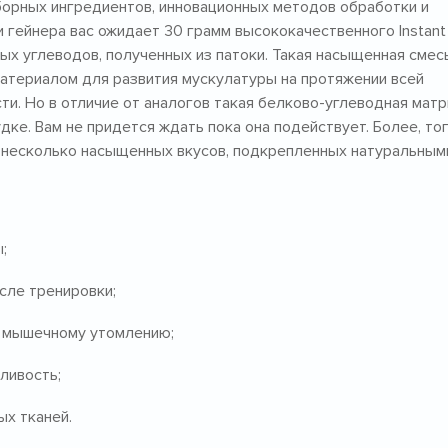
тборных ингредиентов, инновационных методов обработки и
 гейнера вас ожидает 30 грамм высококачественного Instant
ых углеводов, полученных из патоки. Такая насыщенная смес
атериалом для развития мускулатуры на протяжении всей
ти. Но в отличие от аналогов такая белково-углеводная мат
ке. Вам не придется ждать пока она подействует. Более, то
т несколько насыщенных вкусов, подкрепленных натуральным
;
сле тренировки;
т мышечному утомлению;
ливость;
х тканей.