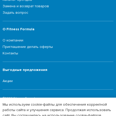
Замена и возврат товаров
Задать вопрос
О Fitness Formula
О компании
Приглашение делать оферты
Контакты
Выгодные предложения
Акции
©2026 Fitness Formula
Мы используем cookie-файлы для обеспечения корректной
Политика обработки персональных данных
работы сайта и улучшения сервиса. Продолжая использовать
сайт, Вы соглашаетесь на использование cookie-файлов.